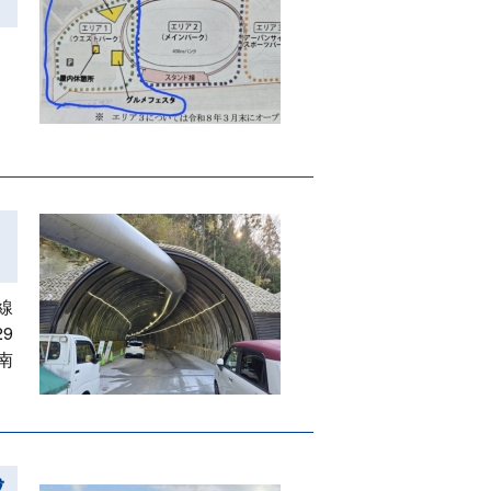
線
9
南
成