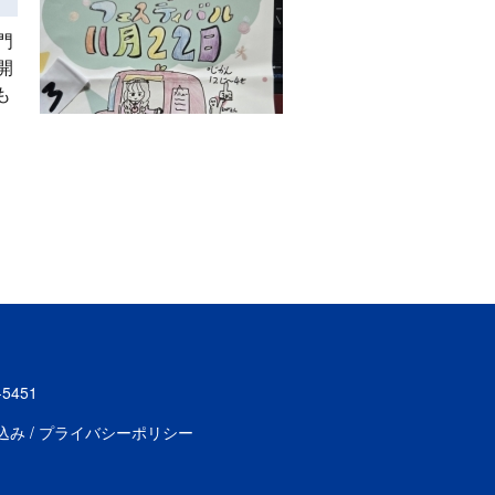
門
開
も
-5451
込み
プライバシーポリシー