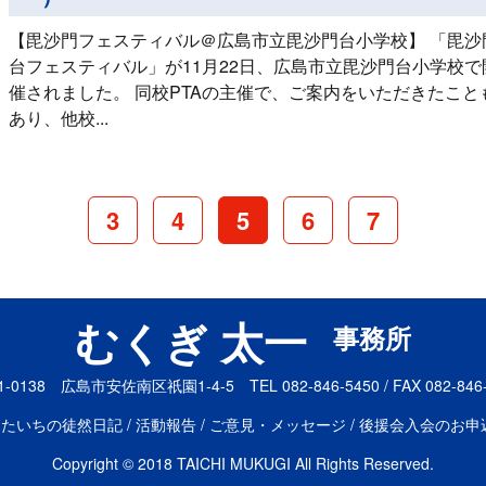
【毘沙門フェスティバル＠広島市立毘沙門台小学校】 「毘沙
台フェスティバル」が11月22日、広島市立毘沙門台小学校で
催されました。 同校PTAの主催で、ご案内をいただきたこと
あり、他校...
3
4
5
6
7
むくぎ 太一
事務所
1-0138
広島市安佐南区祇園1-4-5
TEL 082-846-5450
/
FAX 082-846
たいちの徒然日記
活動報告
ご意見・メッセージ
後援会入会のお申
Copyright © 2018 TAICHI MUKUGI All Rights Reserved.