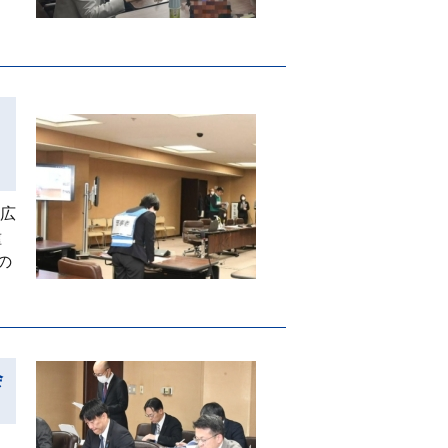
 広
種
の
会
、