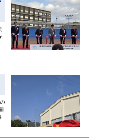
競
が
団の
開
科