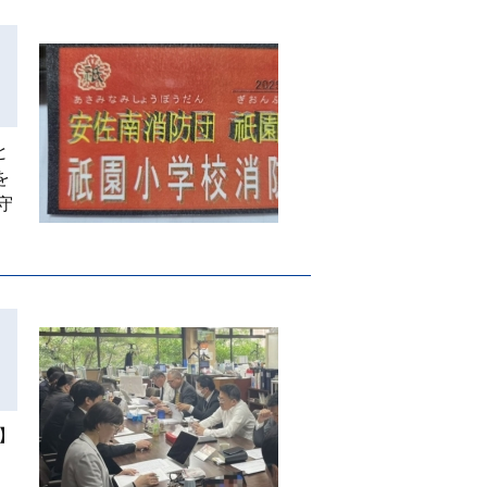
と
を
守
】
に