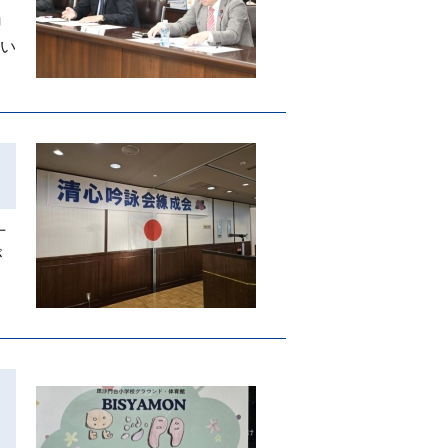
申
つい
十
が