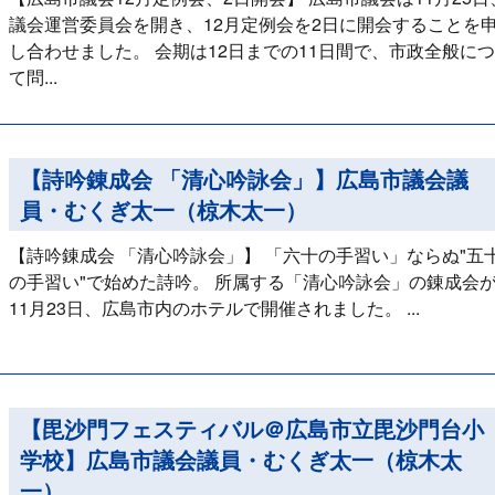
議会運営委員会を開き、12月定例会を2日に開会することを
し合わせました。 会期は12日までの11日間で、市政全般に
て問...
【詩吟錬成会 「清心吟詠会」】広島市議会議
員・むくぎ太一（椋木太一）
【詩吟錬成会 「清心吟詠会」】 「六十の手習い」ならぬ"五
の手習い"で始めた詩吟。 所属する「清心吟詠会」の錬成会
11月23日、広島市内のホテルで開催されました。 ...
【毘沙門フェスティバル＠広島市立毘沙門台小
学校】広島市議会議員・むくぎ太一（椋木太
一）