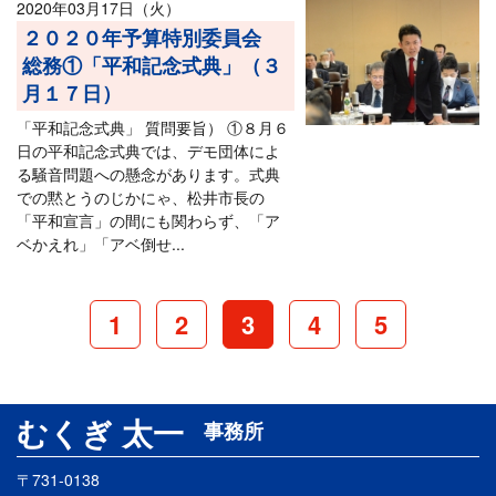
2020年03月17日（火）
２０２０年予算特別委員会
総務①「平和記念式典」（３
月１７日）
「平和記念式典」 質問要旨） ①８月６
日の平和記念式典では、デモ団体によ
る騒音問題への懸念があります。式典
での黙とうのじかにゃ、松井市長の
「平和宣言」の間にも関わらず、「ア
ベかえれ」「アベ倒せ...
1
2
3
4
5
むくぎ 太一
事務所
〒731-0138